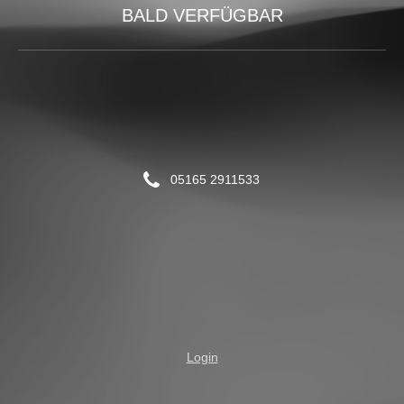
BALD VERFÜGBAR
05165 2911533
Login